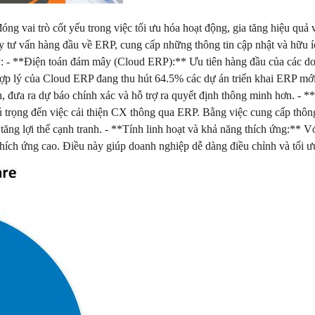
g vai trò cốt yếu trong việc tối ưu hóa hoạt động, gia tăng hiệu quả 
ư vấn hàng đầu về ERP, cung cấp những thông tin cập nhật và hữu ích 
: - **Điện toán đám mây (Cloud ERP):** Ưu tiên hàng đầu của các do
ợp lý của Cloud ERP đang thu hút 64.5% các dự án triển khai ERP mới.
, đưa ra dự báo chính xác và hỗ trợ ra quyết định thông minh hơn. - 
trọng đến việc cải thiện CX thông qua ERP. Bằng việc cung cấp thông 
 tăng lợi thế cạnh tranh. - **Tính linh hoạt và khả năng thích ứng:** 
hích ứng cao. Điều này giúp doanh nghiệp dễ dàng điều chỉnh và tối ưu