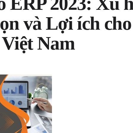
o ERP 2023: Xu 
ọn và Lợi ích ch
 Việt Nam