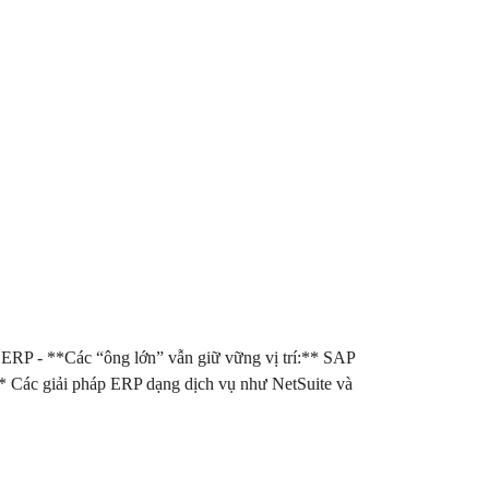
ERP - **Các “ông lớn” vẫn giữ vững vị trí:** SAP
):** Các giải pháp ERP dạng dịch vụ như NetSuite và