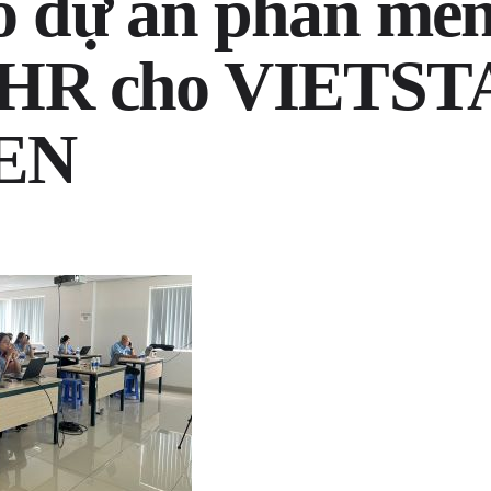
o dự án phần mề
nHR cho VIETST
EN