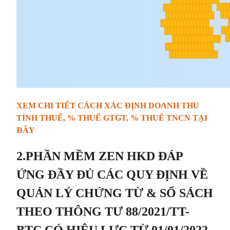
XEM CHI TIẾT CÁCH XÁC ĐỊNH DOANH THU
TÍNH THUẾ, % THUẾ GTGT, % THUẾ TNCN TẠI
ĐÂY
2.PHẦN MỀM ZEN HKD ĐÁP
ỨNG ĐẦY ĐỦ CÁC QUY ĐỊNH VỀ
QUẢN LÝ CHỨNG TỪ & SỔ SÁCH
THEO THÔNG TƯ 88/2021/TT-
BTC CÓ HIỆU LỰC TỪ 01/01/2022