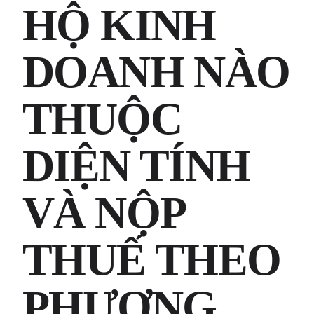
HỘ KINH
DOANH NÀO
THUỘC
DIỆN TÍNH
VÀ NỘP
THUẾ THEO
PHƯƠNG