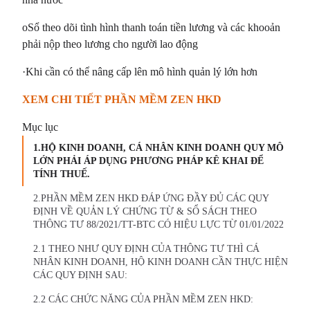
oSổ theo dõi tình hình thanh toán tiền lương và các khooản
phải nộp theo lương cho người lao động
·Khi cần có thể nâng cấp lên mô hình quản lý lớn hơn
XEM CHI TIẾT PHẦN MỀM ZEN HKD
Mục lục
1.HỘ KINH DOANH, CÁ NHÂN KINH DOANH QUY MÔ
LỚN PHẢI ÁP DỤNG PHƯƠNG PHÁP KÊ KHAI ĐỂ
TÍNH THUẾ.
2.PHẦN MỀM ZEN HKD ĐÁP ỨNG ĐẦY ĐỦ CÁC QUY
ĐỊNH VỀ QUẢN LÝ CHỨNG TỪ & SỔ SÁCH THEO
THÔNG TƯ 88/2021/TT-BTC CÓ HIỆU LỰC TỪ 01/01/2022
2.1 THEO NHƯ QUY ĐỊNH CỦA THÔNG TƯ THÌ CÁ
NHÂN KINH DOANH, HỘ KINH DOANH CẦN THỰC HIỆN
CÁC QUY ĐỊNH SAU:
2.2 CÁC CHỨC NĂNG CỦA PHẦN MỀM ZEN HKD: