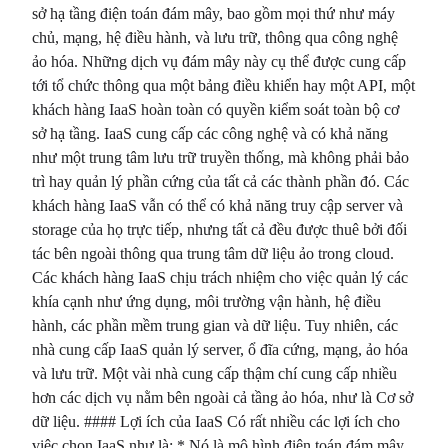
sở hạ tầng điện toán đám mây, bao gồm mọi thứ như máy
chủ, mạng, hệ điều hành, và lưu trữ, thông qua công nghệ
ảo hóa. Những dịch vụ đám mây này cụ thể được cung cấp
tới tổ chức thông qua một bảng điều khiển hay một API, một
khách hàng IaaS hoàn toàn có quyền kiểm soát toàn bộ cơ
sở hạ tầng. IaaS cung cấp các công nghệ và có khả năng
như một trung tâm lưu trữ truyền thống, mà không phải bảo
trì hay quản lý phần cứng của tất cả các thành phần đó. Các
khách hàng IaaS vẫn có thể có khả năng truy cập server và
storage của họ trực tiếp, nhưng tất cả đều được thuê bởi đối
tác bên ngoài thông qua trung tâm dữ liệu ảo trong cloud.
Các khách hàng IaaS chịu trách nhiệm cho việc quản lý các
khía cạnh như ứng dụng, môi trường vận hành, hệ điều
hành, các phần mềm trung gian và dữ liệu. Tuy nhiên, các
nhà cung cấp IaaS quản lý server, ổ đĩa cứng, mạng, ảo hóa
và lưu trữ. Một vài nhà cung cấp thậm chí cung cấp nhiều
hơn các dịch vụ nằm bên ngoài cả tầng ảo hóa, như là Cơ sở
dữ liệu. #### Lợi ích của IaaS Có rất nhiều các lợi ích cho
việc chọn IaaS như là: * Nó là mô hình điện toán đám mây