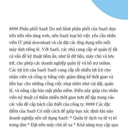
#### Phân phối SaaS Do mô hình phân phối của SaaS dựa
trên trên nền tảng web, nên SaaS loại bỏ việc yêu cầu nhân
viên IT phải download và cài đặt các ứng dụng trên mỗi
máy tính riêng lẻ. Với SaaS, các nhà cung cấp sẽ quản lý tất
cả vấn đề kỹ thuật tiềm ẩn, như là dữ liệu, máy chủ và lưu
trữ, cho phép các doanh nghiệp quản lý và hỗ trợ online.
Các lợi ích của SaaS SaaS cung cấp rất nhiều lợi ích cho
nhân viên và công ty bằng việc giảm đáng kể thời gian và
tiền bạc cho những công việc nhạt nhẽo như cài đặt, quản
lý, và nâng cấp bảo mật phần mềm. Điều này giúp cho nhân
viên kỹ thuật có thêm nhiều thời gian hơn để tập trung vào
các vấn đề cấp bách cần thiết của công ty. #### Các đặc
điểm của SaaS Có một cách để giúp bạn xác định khi nào
doanh nghiệp nên sử dụng SaaS: * Quản lý dịch vụ từ vị trí
trung tâm * Đặt trên máy chủ từ xa * Khả năng truy cập qua