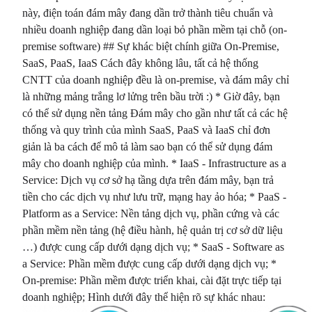
này, điện toán đám mây đang dần trở thành tiêu chuẩn và
nhiều doanh nghiệp đang dần loại bỏ phần mềm tại chỗ (on-
premise software) ## Sự khác biệt chính giữa On-Premise,
SaaS, PaaS, IaaS Cách đây không lâu, tất cả hệ thống
CNTT của doanh nghiệp đều là on-premise, và đám mây chỉ
là những mảng trắng lơ lửng trên bầu trời :) * Giờ đây, bạn
có thể sử dụng nền tảng Đám mây cho gần như tất cả các hệ
thống và quy trình của mình SaaS, PaaS và IaaS chỉ đơn
giản là ba cách để mô tả làm sao bạn có thể sử dụng đám
mây cho doanh nghiệp của mình. * IaaS - Infrastructure as a
Service: Dịch vụ cơ sở hạ tầng dựa trên đám mây, bạn trả
tiền cho các dịch vụ như lưu trữ, mạng hay ảo hóa; * PaaS -
Platform as a Service: Nền tảng dịch vụ, phần cứng và các
phần mềm nền tảng (hệ điều hành, hệ quản trị cơ sở dữ liệu
…) được cung cấp dưới dạng dịch vụ; * SaaS - Software as
a Service: Phần mềm được cung cấp dưới dạng dịch vụ; *
On-premise: Phần mềm được triển khai, cài đặt trực tiếp tại
doanh nghiệp; Hình dưới đây thể hiện rõ sự khác nhau: