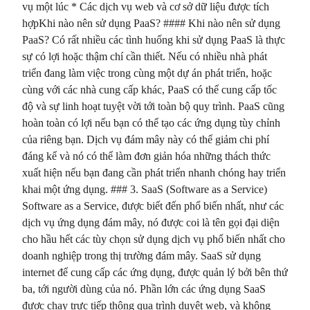
vụ một lúc * Các dịch vụ web và cơ sở dữ liệu được tích
hợpKhi nào nên sử dụng PaaS? #### Khi nào nên sử dụng
PaaS? Có rất nhiều các tình huống khi sử dụng PaaS là thực
sự có lợi hoặc thậm chí cần thiết. Nếu có nhiều nhà phát
triển đang làm việc trong cùng một dự án phát triển, hoặc
cùng với các nhà cung cấp khác, PaaS có thể cung cấp tốc
độ và sự linh hoạt tuyệt vời tới toàn bộ quy trình. PaaS cũng
hoàn toàn có lợi nếu bạn có thể tạo các ứng dụng tùy chỉnh
của riêng bạn. Dịch vụ đám mây này có thể giảm chi phí
đáng kể và nó có thể làm đơn giản hóa những thách thức
xuất hiện nếu bạn đang cần phát triển nhanh chóng hay triển
khai một ứng dụng. ### 3. SaaS (Software as a Service)
Software as a Service, được biết đến phổ biến nhất, như các
dịch vụ ứng dụng đám mây, nó được coi là tên gọi đại diện
cho hầu hết các tùy chọn sử dụng dịch vụ phổ biến nhất cho
doanh nghiệp trong thị trường đám mây. SaaS sử dụng
internet để cung cấp các ứng dụng, được quản lý bởi bên thứ
ba, tới người dùng của nó. Phần lớn các ứng dụng SaaS
được chạy trực tiếp thông qua trình duyệt web, và không