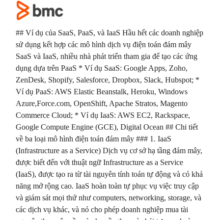
## Ví dụ của SaaS, PaaS, và IaaS Hầu hết các doanh nghiệp
sử dụng kết hợp các mô hình dịch vụ điện toán đám mây
SaaS và IaaS, nhiều nhà phát triển tham gia để tạo các ứng
dụng dựa trên PaaS * Ví dụ SaaS: Google Apps, Zoho,
ZenDesk, Shopify, Salesforce, Dropbox, Slack, Hubspot; *
Ví dụ PaaS: AWS Elastic Beanstalk, Heroku, Windows
Azure,Force.com, OpenShift, Apache Stratos, Magento
Commerce Cloud; * Ví dụ IaaS: AWS EC2, Rackspace,
Google Compute Engine (GCE), Digital Ocean ## Chi tiết
về ba loại mô hình điện toán đám mây ### 1. IaaS
(Infrastructure as a Service) Dịch vụ cơ sở hạ tầng đám mây,
được biết đến với thuật ngữ Infrastructure as a Service
(IaaS), được tạo ra từ tài nguyên tính toán tự động và có khả
năng mở rộng cao. IaaS hoàn toàn tự phục vụ việc truy cập
và giám sát mọi thứ như computers, networking, storage, và
các dịch vụ khác, và nó cho phép doanh nghiệp mua tài