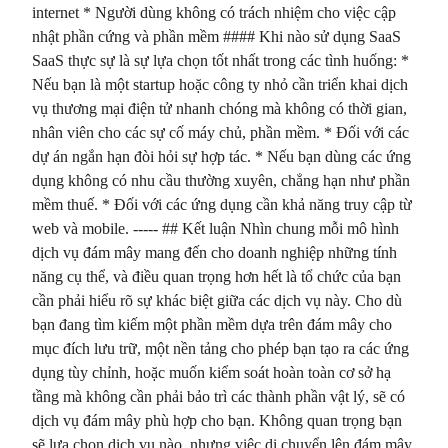
internet * Người dùng không có trách nhiệm cho việc cập
nhật phần cứng và phần mềm #### Khi nào sử dụng SaaS
SaaS thực sự là sự lựa chọn tốt nhất trong các tình huống: *
Nếu bạn là một startup hoặc công ty nhỏ cần triển khai dịch
vụ thương mại điện tử nhanh chóng mà không có thời gian,
nhân viên cho các sự cố máy chủ, phần mềm. * Đối với các
dự án ngắn hạn đòi hỏi sự hợp tác. * Nếu bạn dùng các ứng
dụng không có nhu cầu thường xuyên, chẳng hạn như phần
mềm thuế. * Đối với các ứng dụng cần khả năng truy cập từ
web và mobile. ----- ## Kết luận Nhìn chung mỗi mô hình
dịch vụ đám mây mang đến cho doanh nghiệp những tính
năng cụ thể, và điều quan trọng hơn hết là tổ chức của bạn
cần phải hiểu rõ sự khác biệt giữa các dịch vụ này. Cho dù
bạn đang tìm kiếm một phần mềm dựa trên đám mây cho
mục đích lưu trữ, một nền tảng cho phép bạn tạo ra các ứng
dụng tùy chỉnh, hoặc muốn kiểm soát hoàn toàn cơ sở hạ
tầng mà không cần phải bảo trì các thành phần vật lý, sẽ có
dịch vụ đám mây phù hợp cho bạn. Không quan trọng bạn
sẽ lựa chọn dịch vụ nào, nhưng việc di chuyển lên đám mây