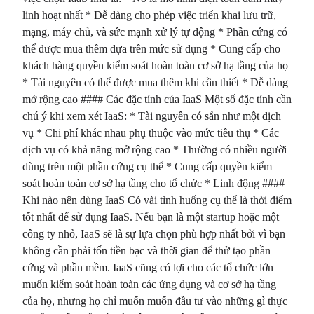
linh hoạt nhất * Dễ dàng cho phép việc triển khai lưu trữ,
mạng, máy chủ, và sức mạnh xử lý tự động * Phần cứng có
thể được mua thêm dựa trên mức sử dụng * Cung cấp cho
khách hàng quyền kiểm soát hoàn toàn cơ sở hạ tầng của họ
* Tài nguyên có thể được mua thêm khi cần thiết * Dễ dàng
mở rộng cao #### Các đặc tính của IaaS Một số đặc tính cần
chú ý khi xem xét IaaS: * Tài nguyên có sẵn như một dịch
vụ * Chi phí khác nhau phụ thuộc vào mức tiêu thụ * Các
dịch vụ có khả năng mở rộng cao * Thường có nhiều người
dùng trên một phần cứng cụ thể * Cung cấp quyền kiểm
soát hoàn toàn cơ sở hạ tầng cho tổ chức * Linh động ####
Khi nào nên dùng IaaS Có vài tình huống cụ thể là thời điểm
tốt nhất để sử dụng IaaS. Nếu bạn là một startup hoặc một
công ty nhỏ, IaaS sẽ là sự lựa chọn phù hợp nhất bởi vì bạn
không cần phải tốn tiền bạc và thời gian để thử tạo phần
cứng và phần mềm. IaaS cũng có lợi cho các tổ chức lớn
muốn kiểm soát hoàn toàn các ứng dụng và cơ sở hạ tầng
của họ, nhưng họ chỉ muốn muốn đầu tư vào những gì thực