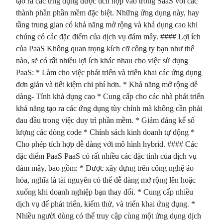
tạo ra các ứng dụng được tích hợp vào trong SaaS với các
thành phần phần mềm đặc biệt. Những ứng dụng này, hay
tầng trung gian có khả năng mở rộng và khả dụng cao khi
chúng có các đặc điểm của dịch vụ đám mây. #### Lợi ích
của PaaS Không quan trọng kích cỡ công ty bạn như thế
nào, sẽ có rất nhiều lợi ích khác nhau cho việc sử dụng
PaaS: * Làm cho việc phát triển và triển khai các ứng dụng
đơn giản và tiết kiệm chi phí hơn. * Khả năng mở rộng dễ
dàng- Tính khả dụng cao * Cung cấp cho các nhà phát triển
khả năng tạo ra các ứng dụng tùy chỉnh mà không cần phải
đau đầu trong việc duy trì phần mềm. * Giảm đáng kể số
lượng các dòng code * Chính sách kinh doanh tự động *
Cho phép tích hợp dễ dàng với mô hình hybrid. #### Các
đặc điểm PaaS PaaS có rất nhiều các đặc tính của dịch vụ
đám mây, bao gồm: * Được xây dựng trên công nghệ ảo
hóa, nghĩa là tài nguyên có thể dễ dàng mở rộng lên hoặc
xuống khi doanh nghiệp bạn thay đổi. * Cung cấp nhiều
dịch vụ để phát triển, kiểm thử, và triển khai ứng dụng. *
Nhiều người dùng có thể truy cập cùng một ứng dụng dịch