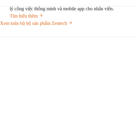
Web base mới hoàn toàn, thiết kế quy trình trực quan, quản
lý công việc thông minh và mobile app cho nhân viên.
Tìm hiểu thêm
Xem toàn bộ bộ sản phẩm Zentech