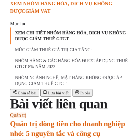
XEM NHÓM HÀNG HÓA, DỊCH VỤ KHÔNG
ĐƯỢCGIẢM VAT
Mục lục
XEM CHI TIẾT NHÓM HÀNG HÓA, DỊCH VỤ KHÔNG
ĐƯỢC GIẢM THUẾ GTGT
MỨC GIẢM THUẾ GIÁ TRỊ GIA TĂNG:
NHÓM HÀNG & CÁC HÀNG HÓA ĐƯỢC ÁP DỤNG THUẾ
GTGT 8% NĂM 2022:
NHÓM NGÀNH NGHỀ, MẶT HÀNG KHÔNG ĐƯỢC ÁP
DỤNG GIẢM THUẾ GTGT:
Chia sẻ bài
Lưu bài viết
In bài
Bài viết liên quan
Quản trị
Quản trị dòng tiền cho doanh nghiệp
nhỏ: 5 nguyên tắc và công cụ