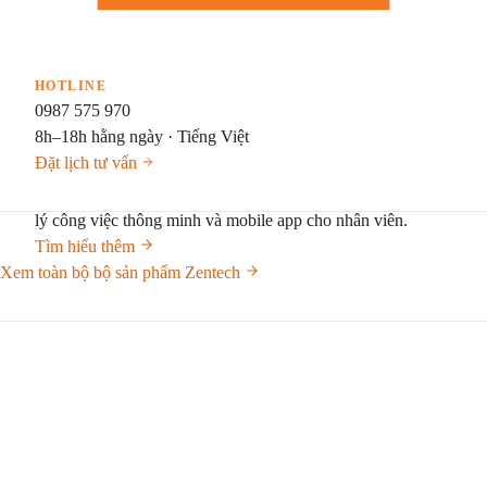
Quản lý tín dụng vi mô: cho vay, thẩm định, giải ngân, thu
nợ — đa chi nhánh.
Giáo dục & Đào tạo
DN
HOTLINE
ZenLova
· Bán hàng đóng gói
Học viên — Giáo viên — Lương theo giờ trên một hệ thống
0987 575 970
Phần mềm bán hàng cài đặt Windows — đóng gói.
8h–18h hằng ngày · Tiếng Việt
SẮP RA MẮT
Đặt lịch tư vấn
ZenOne 10
Web base mới hoàn toàn, thiết kế quy trình trực quan, quản
lý công việc thông minh và mobile app cho nhân viên.
Tìm hiểu thêm
Xem toàn bộ bộ sản phẩm Zentech