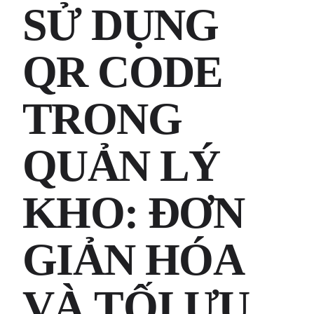
SỬ DỤNG
QR CODE
TRONG
QUẢN LÝ
KHO: ĐƠN
GIẢN HÓA
VÀ TỐI ƯU