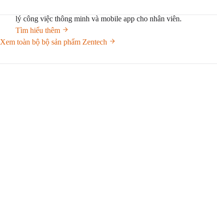
Web base mới hoàn toàn, thiết kế quy trình trực quan, quản
lý công việc thông minh và mobile app cho nhân viên.
Tìm hiểu thêm
Xem toàn bộ bộ sản phẩm Zentech