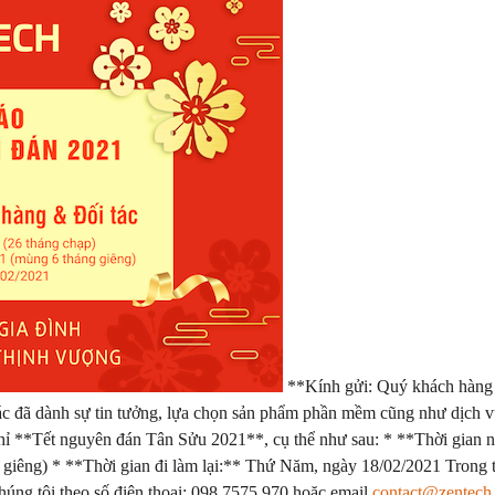
**Kính gửi: Quý khách hàng 
 đã dành sự tin tưởng, lựa chọn sản phẩm phần mềm cũng như dịch vụ c
nghỉ **Tết nguyên đán Tân Sửu 2021**, cụ thể như sau: * **Thời gian
êng) * **Thời gian đi làm lại:** Thứ Năm, ngày 18/02/2021 Trong thờ
chúng tôi theo số điện thoại: 098 7575 970 hoặc email
contact@zentech