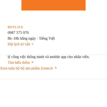
Quản lý công trình, hạng mục, nghiệm thu
Zen mFMS
· Tài chính vi mô
Quản lý tín dụng vi mô: cho vay, thẩm định, giải ngân, thu
nợ — đa chi nhánh.
Giáo dục & Đào tạo
DN
HOTLINE
ZenLova
· Bán hàng đóng gói
Học viên — Giáo viên — Lương theo giờ trên một hệ thống
0987 575 970
Phần mềm bán hàng cài đặt Windows — đóng gói.
8h–18h hằng ngày · Tiếng Việt
SẮP RA MẮT
Đặt lịch tư vấn
ZenOne 10
Web base mới hoàn toàn, thiết kế quy trình trực quan, quản
lý công việc thông minh và mobile app cho nhân viên.
Tìm hiểu thêm
Xem toàn bộ bộ sản phẩm Zentech