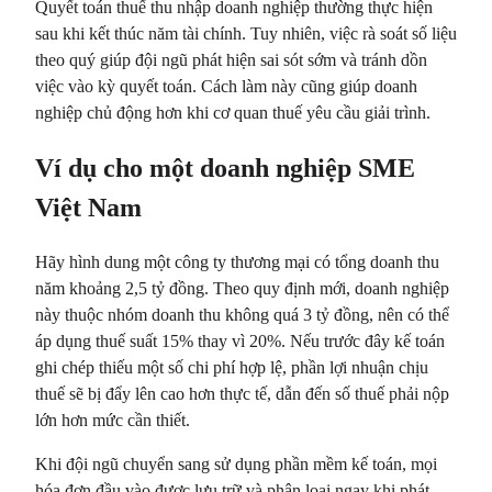
Quyết toán thuế thu nhập doanh nghiệp thường thực hiện
sau khi kết thúc năm tài chính. Tuy nhiên, việc rà soát số liệu
theo quý giúp đội ngũ phát hiện sai sót sớm và tránh dồn
việc vào kỳ quyết toán. Cách làm này cũng giúp doanh
nghiệp chủ động hơn khi cơ quan thuế yêu cầu giải trình.
Ví dụ cho một doanh nghiệp SME
Việt Nam
Hãy hình dung một công ty thương mại có tổng doanh thu
năm khoảng 2,5 tỷ đồng. Theo quy định mới, doanh nghiệp
này thuộc nhóm doanh thu không quá 3 tỷ đồng, nên có thể
áp dụng thuế suất 15% thay vì 20%. Nếu trước đây kế toán
ghi chép thiếu một số chi phí hợp lệ, phần lợi nhuận chịu
thuế sẽ bị đẩy lên cao hơn thực tế, dẫn đến số thuế phải nộp
lớn hơn mức cần thiết.
Khi đội ngũ chuyển sang sử dụng phần mềm kế toán, mọi
hóa đơn đầu vào được lưu trữ và phân loại ngay khi phát