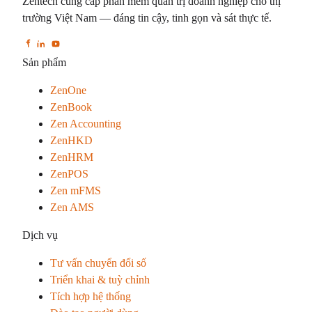
Zentech cung cấp phần mềm quản trị doanh nghiệp cho thị
trường Việt Nam — đáng tin cậy, tinh gọn và sát thực tế.
Sản phẩm
ZenOne
ZenBook
Zen Accounting
ZenHKD
ZenHRM
ZenPOS
Zen mFMS
Zen AMS
Dịch vụ
Tư vấn chuyển đổi số
Triển khai & tuỳ chỉnh
Tích hợp hệ thống