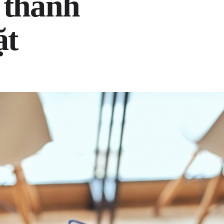
 thanh
ặt