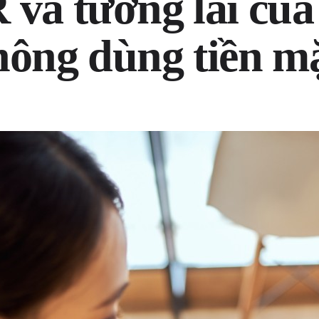
 và tương lai của
hông dùng tiền m