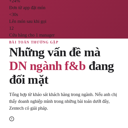
+24%
Đơn từ app đặt món
<30s
Lên món sau khi gọi
12
Cửa hàng cho 1 manager
BÀI TOÁN THƯỜNG GẶP
Những vấn đề mà
DN ngành f&b
đang
đối mặt
Tổng hợp từ khảo sát khách hàng trong ngành. Nếu anh chị
thấy doanh nghiệp mình trong những bài toán dưới đây,
Zentech có giải pháp.