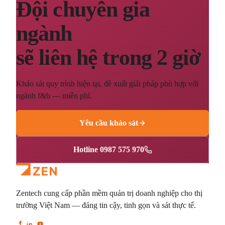
Đội chuyên gia
ngành
sẽ liên hệ trong 2 giờ
Khảo sát quy trình hiện tại, đề xuất giải pháp phù hợp với
ngành f&b — miễn phí.
Yêu cầu khảo sát
Hotline 0987 575 970
Zentech cung cấp phần mềm quản trị doanh nghiệp cho thị
trường Việt Nam — đáng tin cậy, tinh gọn và sát thực tế.