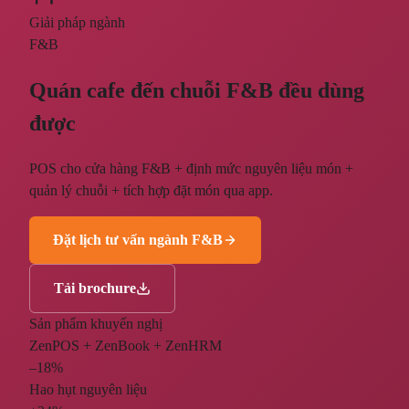
Giải pháp ngành
F&B
Quán cafe đến chuỗi F&B đều dùng
được
POS cho cửa hàng F&B + định mức nguyên liệu món +
quản lý chuỗi + tích hợp đặt món qua app.
Đặt lịch tư vấn ngành F&B
Tải brochure
Sản phẩm khuyến nghị
ZenPOS + ZenBook + ZenHRM
–18%
Hao hụt nguyên liệu