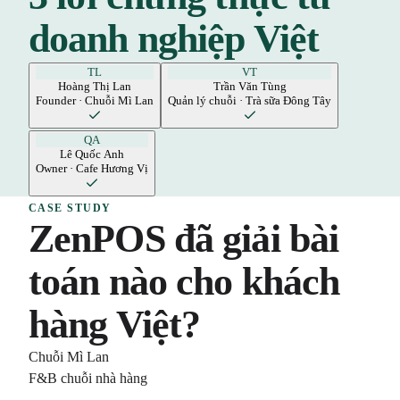
doanh nghiệp Việt
TL
VT
Hoàng Thị Lan
Trần Văn Tùng
Founder · Chuỗi Mì Lan
Quản lý chuỗi · Trà sữa Đông Tây
QA
Lê Quốc Anh
Owner · Cafe Hương Vị
CASE STUDY
ZenPOS đã giải bài
toán nào cho khách
hàng Việt?
Chuỗi Mì Lan
F&B chuỗi nhà hàng