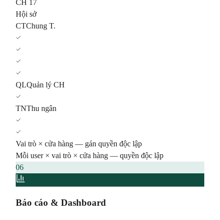
CH 17
Hội sở
CT
Chung T.
QL
Quản lý CH
TN
Thu ngân
Vai trò × cửa hàng — gán quyền độc lập
Mỗi user × vai trò × cửa hàng — quyền độc lập
06
Báo cáo & Dashboard