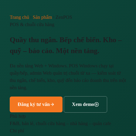
Trang chủ
Sản phẩm
ZenPOS
POS & chuỗi cửa hàng
Quầy thu ngân. Bếp chế biến. Kho –
quỹ – báo cáo. Một nền tảng.
Đa nền tảng Web + Windows. POS Windows chạy tại
quầy/bếp, admin Web quản trị chuỗi từ xa — kiểm soát từ
thu ngân, chế biến, kho, quỹ đến báo cáo doanh thu trên một
nền tảng.
Đăng ký tư vấn
Xem demo
Phù hợp
F&B, bán lẻ, chuỗi cửa hàng – nhà hàng – quán cafe
Chi phí