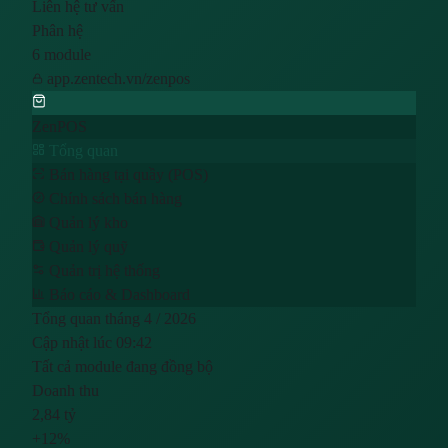
Liên hệ tư vấn
Phân hệ
6 module
app.zentech.vn/zenpos
ZenPOS
Tổng quan
Bán hàng tại quầy (POS)
Chính sách bán hàng
Quản lý kho
Quản lý quỹ
Quản trị hệ thống
Báo cáo & Dashboard
Tổng quan tháng 4 / 2026
Cập nhật lúc 09:42
Tất cả module đang đồng bộ
Doanh thu
2,84 tỷ
+12%