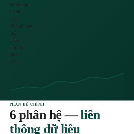
Đơn hàng
1.284
+8%
Khách hàng
342
+5%
Tồn kho
94%
–2%
PHÂN HỆ CHÍNH
6 phân hệ —
liên
thông dữ liệu