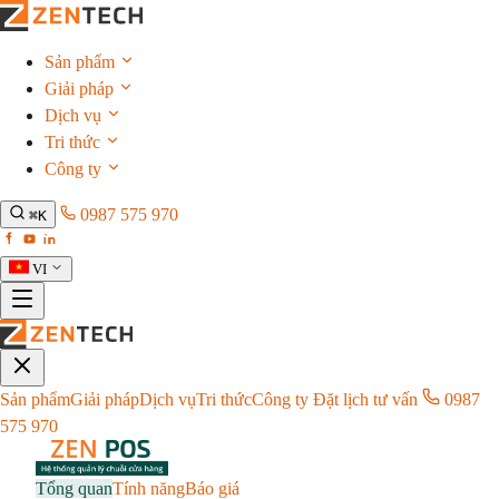
Sản phẩm
Giải pháp
Dịch vụ
Tri thức
Công ty
0987 575 970
⌘K
VI
Sản phẩm
Giải pháp
Dịch vụ
Tri thức
Công ty
Đặt lịch tư vấn
0987
575 970
Tổng quan
Tính năng
Báo giá