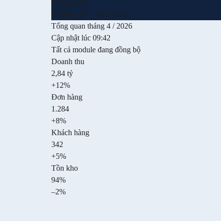
Sản xuất
Nhân sự – Tiền lương
Tổng quan tháng 4 / 2026
Cập nhật lúc 09:42
Tất cả module đang đồng bộ
Doanh thu
2,84 tỷ
+12%
Đơn hàng
1.284
+8%
Khách hàng
342
+5%
Tồn kho
94%
–2%