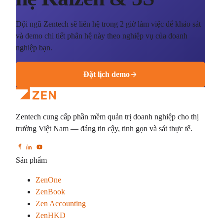
Đội ngũ Zentech sẽ liên hệ trong 2 giờ làm việc để khảo sát
và demo chi tiết phân hệ này theo nghiệp vụ của doanh
nghiệp bạn.
Đặt lịch demo
Zentech cung cấp phần mềm quản trị doanh nghiệp cho thị
trường Việt Nam — đáng tin cậy, tinh gọn và sát thực tế.
Sản phẩm
ZenOne
ZenBook
Zen Accounting
ZenHKD