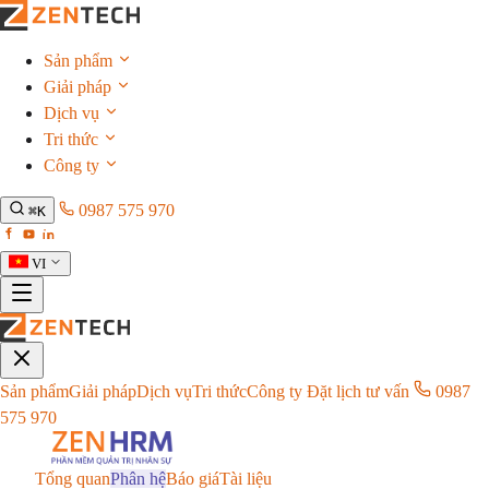
Sản phẩm
Giải pháp
Dịch vụ
Tri thức
Công ty
0987 575 970
⌘K
VI
Sản phẩm
Giải pháp
Dịch vụ
Tri thức
Công ty
Đặt lịch tư vấn
0987
575 970
Tổng quan
Phân hệ
Báo giá
Tài liệu