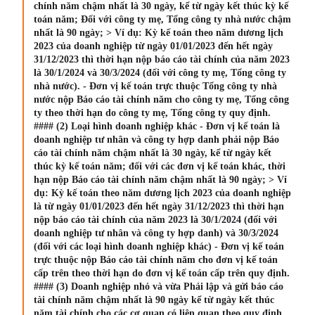
chính năm chậm nhất là 30 ngày, kể từ ngày kết thúc kỳ kế
toán năm; Đối với công ty mẹ, Tổng công ty nhà nước chậm
nhất là 90 ngày; > Ví dụ: Kỳ kế toán theo năm dương lịch
2023 của doanh nghiệp từ ngày 01/01/2023 đến hết ngày
31/12/2023 thì thời hạn nộp báo cáo tài chính của năm 2023
là 30/1/2024 và 30/3/2024 (đối với công ty mẹ, Tổng công ty
nhà nước). - Đơn vị kế toán trực thuộc Tổng công ty nhà
nước nộp Báo cáo tài chính năm cho công ty mẹ, Tổng công
ty theo thời hạn do công ty mẹ, Tổng công ty quy định.
#### (2) Loại hình doanh nghiệp khác - Đơn vị kế toán là
doanh nghiệp tư nhân và công ty hợp danh phải nộp Báo
cáo tài chính năm chậm nhất là 30 ngày, kể từ ngày kết
thúc kỳ kế toán năm; đối với các đơn vị kế toán khác, thời
hạn nộp Báo cáo tài chính năm chậm nhất là 90 ngày; > Ví
dụ: Kỳ kế toán theo năm dương lịch 2023 của doanh nghiệp
là từ ngày 01/01/2023 đến hết ngày 31/12/2023 thì thời hạn
nộp báo cáo tài chính của năm 2023 là 30/1/2024 (đối với
doanh nghiệp tư nhân và công ty hợp danh) và 30/3/2024
(đối với các loại hình doanh nghiệp khác) - Đơn vị kế toán
trực thuộc nộp Báo cáo tài chính năm cho đơn vị kế toán
cấp trên theo thời hạn do đơn vị kế toán cấp trên quy định.
#### (3) Doanh nghiệp nhỏ và vừa Phải lập và gửi báo cáo
tài chính năm chậm nhất là 90 ngày kể từ ngày kết thúc
năm tài chính cho các cơ quan có liên quan theo quy định.