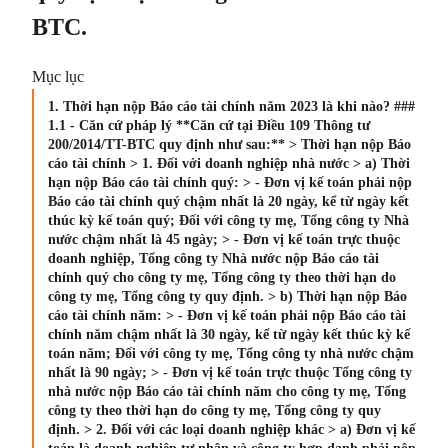
BTC.
Mục lục
1. Thời hạn nộp Báo cáo tài chính năm 2023 là khi nào? ###
1.1 - Căn cứ pháp lý **Căn cứ tại Điều 109 Thông tư
200/2014/TT-BTC quy định như sau:** > Thời hạn nộp Báo
cáo tài chính > 1. Đối với doanh nghiệp nhà nước > a) Thời
hạn nộp Báo cáo tài chính quý: > - Đơn vị kế toán phải nộp
Báo cáo tài chính quý chậm nhất là 20 ngày, kể từ ngày kết
thúc kỳ kế toán quý; Đối với công ty mẹ, Tổng công ty Nhà
nước chậm nhất là 45 ngày; > - Đơn vị kế toán trực thuộc
doanh nghiệp, Tổng công ty Nhà nước nộp Báo cáo tài
chính quý cho công ty mẹ, Tổng công ty theo thời hạn do
công ty mẹ, Tổng công ty quy định. > b) Thời hạn nộp Báo
cáo tài chính năm: > - Đơn vị kế toán phải nộp Báo cáo tài
chính năm chậm nhất là 30 ngày, kể từ ngày kết thúc kỳ kế
toán năm; Đối với công ty mẹ, Tổng công ty nhà nước chậm
nhất là 90 ngày; > - Đơn vị kế toán trực thuộc Tổng công ty
nhà nước nộp Báo cáo tài chính năm cho công ty mẹ, Tổng
công ty theo thời hạn do công ty mẹ, Tổng công ty quy
định. > 2. Đối với các loại doanh nghiệp khác > a) Đơn vị kế