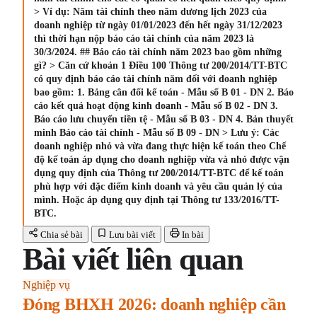
> Ví dụ: Năm tài chính theo năm dương lịch 2023 của
doanh nghiệp từ ngày 01/01/2023 đến hết ngày 31/12/2023
thì thời hạn nộp báo cáo tài chính của năm 2023 là
30/3/2024. ## Báo cáo tài chính năm 2023 bao gồm những
gì? > Căn cứ khoản 1 Điều 100 Thông tư 200/2014/TT-BTC
có quy định báo cáo tài chính năm đối với doanh nghiệp
bao gồm: 1. Bảng cân đối kế toán - Mẫu số B 01 - DN 2. Báo
cáo kết quả hoạt động kinh doanh - Mẫu số B 02 - DN 3.
Báo cáo lưu chuyển tiền tệ - Mẫu số B 03 - DN 4. Bản thuyết
minh Báo cáo tài chính - Mẫu số B 09 - DN > Lưu ý: Các
doanh nghiệp nhỏ và vừa đang thực hiện kế toán theo Chế
độ kế toán áp dụng cho doanh nghiệp vừa và nhỏ được vận
dụng quy định của Thông tư 200/2014/TT-BTC để kế toán
phù hợp với đặc điểm kinh doanh và yêu cầu quản lý của
mình. Hoặc áp dụng quy định tại Thông tư 133/2016/TT-
BTC.
Chia sẻ bài
Lưu bài viết
In bài
Bài viết liên quan
Nghiệp vụ
Đóng BHXH 2026: doanh nghiệp cần