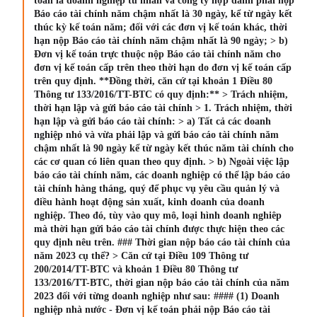
toán là doanh nghiệp tư nhân và công ty hợp danh phải nộp
Báo cáo tài chính năm chậm nhất là 30 ngày, kể từ ngày kết
thúc kỳ kế toán năm; đối với các đơn vị kế toán khác, thời
hạn nộp Báo cáo tài chính năm chậm nhất là 90 ngày; > b)
Đơn vị kế toán trực thuộc nộp Báo cáo tài chính năm cho
đơn vị kế toán cấp trên theo thời hạn do đơn vị kế toán cấp
trên quy định. **Đồng thời, căn cứ tại khoản 1 Điều 80
Thông tư 133/2016/TT-BTC có quy định:** > Trách nhiệm,
thời hạn lập và gửi báo cáo tài chính > 1. Trách nhiệm, thời
hạn lập và gửi báo cáo tài chính: > a) Tất cả các doanh
nghiệp nhỏ và vừa phải lập và gửi báo cáo tài chính năm
chậm nhất là 90 ngày kể từ ngày kết thúc năm tài chính cho
các cơ quan có liên quan theo quy định. > b) Ngoài việc lập
báo cáo tài chính năm, các doanh nghiệp có thể lập báo cáo
tài chính hàng tháng, quý để phục vụ yêu cầu quản lý và
điều hành hoạt động sản xuất, kinh doanh của doanh
nghiệp. Theo đó, tùy vào quy mô, loại hình doanh nghiêp
mà thời hạn gửi báo cáo tài chính được thực hiện theo các
quy định nêu trên. ### Thời gian nộp báo cáo tài chính của
năm 2023 cụ thể? > Căn cứ tại Điều 109 Thông tư
200/2014/TT-BTC và khoản 1 Điều 80 Thông tư
133/2016/TT-BTC, thời gian nộp báo cáo tài chính của năm
2023 đối với từng doanh nghiệp như sau: #### (1) Doanh
nghiệp nhà nước - Đơn vị kế toán phải nộp Báo cáo tài